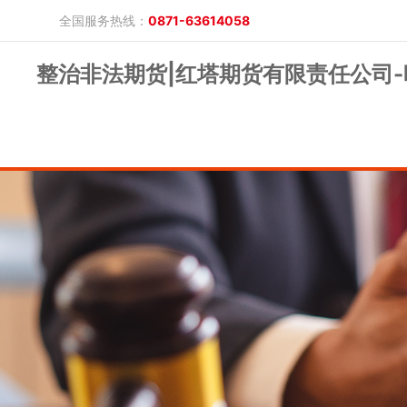
全国服务热线：
0871-63614058
整治非法期货|红塔期货有限责任公司
晓游棋牌的概况
产品公告
研究报告
网上开户
投教保护
晓游棋牌的简介
整治非法期货
期市政策法规
发展历程
股东背景
业务公告
经营理念
公司服务
反洗钱专栏
软件下载
公司公告
反洗钱宣传
反洗钱法规
反洗钱案例
手机版
电脑版
保证金公示