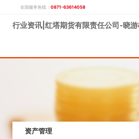
全国服务热线：
0871-63614058
行业资讯|红塔期货有限责任公司-晓游
晓游棋牌的概况
产品公告
研究报告
网上开户
投教保护
晓游棋牌的简介
整治非法期货
期市政策法规
发展历程
股东背景
业务公告
经营理念
公司服务
反洗钱专栏
软件下载
公司公告
反洗钱宣传
反洗钱法规
反洗钱案例
手机版
电脑版
保证金公示
资产管理