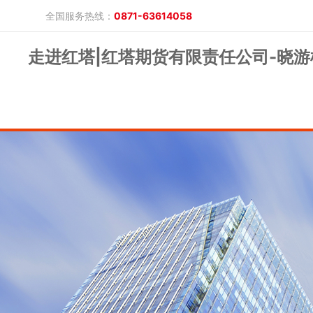
全国服务热线：
0871-63614058
走进红塔|红塔期货有限责任公司-晓游
晓游棋牌的概况
产品公告
研究报告
网上开户
投教保护
晓游棋牌的简介
整治非法期货
期市政策法规
发展历程
股东背景
业务公告
经营理念
公司服务
反洗钱专栏
软件下载
公司公告
反洗钱宣传
反洗钱法规
反洗钱案例
手机版
电脑版
保证金公示