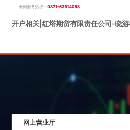
全国服务热线：
0871-63614058
开户相关|红塔期货有限责任公司-晓游
晓游棋牌的概况
产品公告
研究报告
网上开户
投教保护
晓游棋牌的简介
整治非法期货
期市政策法规
发展历程
股东背景
业务公告
经营理念
公司服务
反洗钱专栏
软件下载
公司公告
反洗钱宣传
反洗钱法规
反洗钱案例
手机版
电脑版
保证金公示
网上营业厅