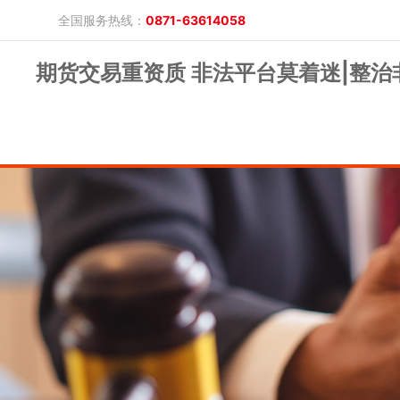
全国服务热线：
0871-63614058
期货交易重资质 非法平台莫着迷|整治
晓游棋牌的概况
产品公告
研究报告
网上开户
投教保护
晓游棋牌的简介
整治非法期货
期市政策法规
发展历程
股东背景
业务公告
经营理念
公司服务
反洗钱专栏
软件下载
公司公告
反洗钱宣传
反洗钱法规
反洗钱案例
手机版
电脑版
保证金公示