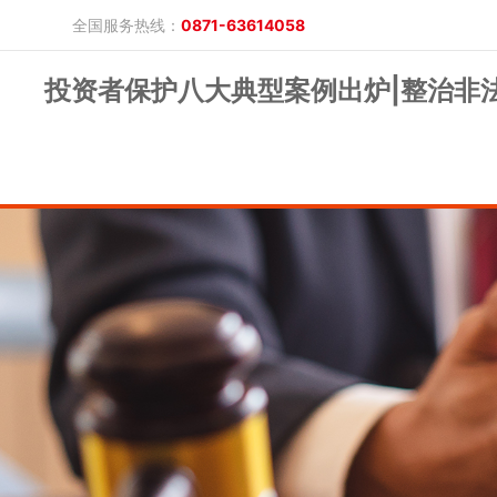
全国服务热线：
0871-63614058
投资者保护八大典型案例出炉|整治非
晓游棋牌的概况
产品公告
研究报告
网上开户
投教保护
晓游棋牌的简介
整治非法期货
期市政策法规
发展历程
股东背景
业务公告
经营理念
公司服务
反洗钱专栏
软件下载
公司公告
反洗钱宣传
反洗钱法规
反洗钱案例
手机版
电脑版
保证金公示