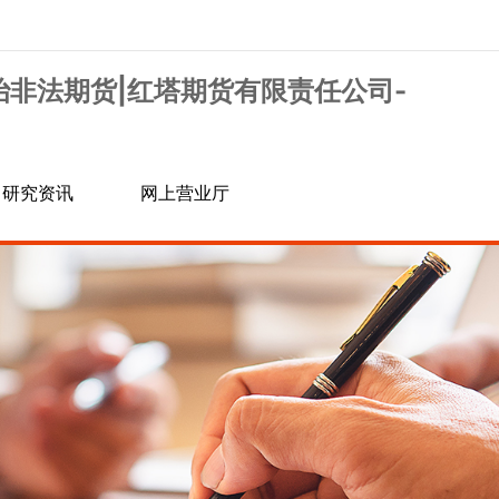
治非法期货|红塔期货有限责任公司-
研究资讯
网上营业厅
投资者教育
党群工作
信息披露
营业网点
期货课堂
党建工作
群团工作
社会责任
业务指南
交易所公告
联系晓游棋牌
常见问题
银期相关
其他业务
软件相关
密码相关
开户相关
结算相关
交易相关
隐私政策