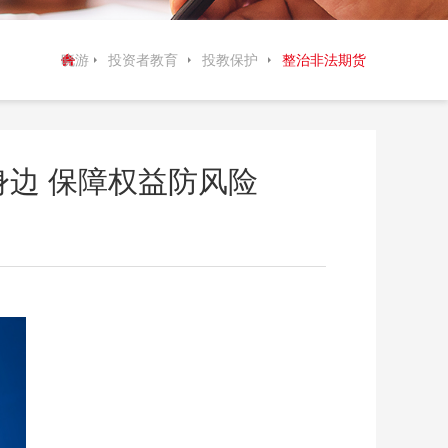
晓游
投资者教育
投教保护
整治非法期货
棋牌
身边 保障权益防风险
：