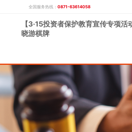
全国服务热线：
0871-63614058
【3·15投资者保护教育宣传专项活
晓游棋牌
晓游棋牌的概况
产品公告
研究报告
网上开户
投教保护
晓游棋牌的简介
整治非法期货
期市政策法规
发展历程
股东背景
业务公告
经营理念
公司服务
反洗钱专栏
软件下载
公司公告
反洗钱宣传
反洗钱法规
反洗钱案例
手机版
电脑版
保证金公示