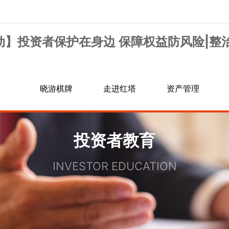
动】投资者保护在身边 保障权益防风险|整
晓游棋牌
走进红塔
资产管理
信息公示
行业资讯
交易规则
银期转账
投资者教育
手续费通知
诚聘英才
INVESTOR EDUCATION
居间人信息查询