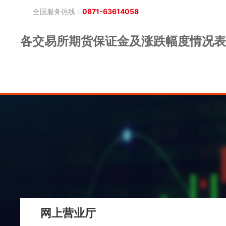
全国服务热线：
0871-63614058
各交易所期货保证金及涨跌幅度情况表2
晓游棋牌的概况
产品公告
研究报告
网上开户
投教保护
晓游棋牌的简介
整治非法期货
期市政策法规
发展历程
股东背景
业务公告
经营理念
公司服务
反洗钱专栏
软件下载
公司公告
反洗钱宣传
反洗钱法规
反洗钱案例
手机版
电脑版
保证金公示
网上营业厅