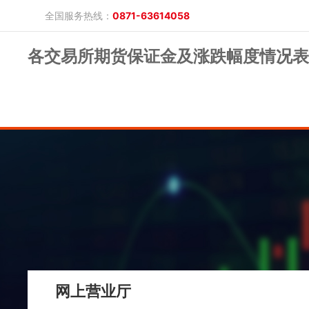
全国服务热线：
0871-63614058
各交易所期货保证金及涨跌幅度情况表2
晓游棋牌的概况
产品公告
研究报告
网上开户
投教保护
晓游棋牌的简介
整治非法期货
期市政策法规
发展历程
股东背景
业务公告
经营理念
公司服务
反洗钱专栏
软件下载
公司公告
反洗钱宣传
反洗钱法规
反洗钱案例
手机版
电脑版
保证金公示
网上营业厅