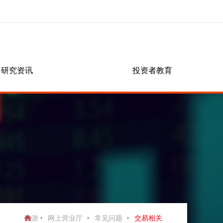
研究资讯
网上营业厅
投资者教育
党群工作
信息披露
营业网点
期货课堂
党建工作
群团工作
社会责任
业务指南
交易所公告
联系晓游棋牌
常见问题
银期相关
其他业务
软件相关
密码相关
开户相关
结算相关
晓游
网上营业厅
常见问题
交易相关
交易相关
隐私政策