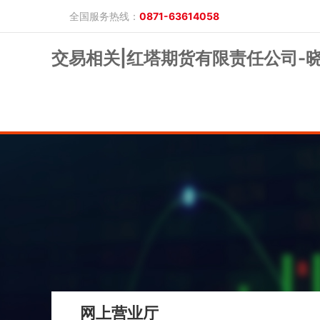
全国服务热线：
0871-63614058
交易相关|红塔期货有限责任公司-
晓游棋牌的概况
产品公告
研究报告
网上开户
投教保护
晓游棋牌的简介
整治非法期货
期市政策法规
发展历程
股东背景
业务公告
经营理念
公司服务
反洗钱专栏
软件下载
公司公告
反洗钱宣传
反洗钱法规
反洗钱案例
手机版
电脑版
保证金公示
网上营业厅