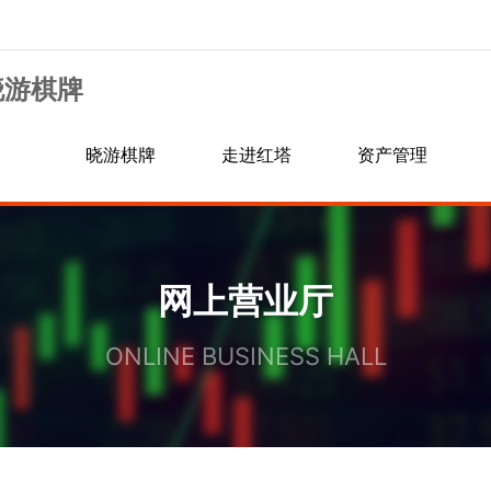
晓游棋牌
晓游棋牌
走进红塔
资产管理
信息公示
行业资讯
交易规则
银期转账
网上营业厅
手续费通知
诚聘英才
ONLINE BUSINESS HALL
居间人信息查询