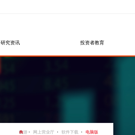
研究资讯
网上营业厅
投资者教育
党群工作
信息披露
营业网点
期货课堂
党建工作
群团工作
社会责任
业务指南
交易所公告
联系晓游棋牌
常见问题
银期相关
其他业务
软件相关
密码相关
开户相关
结算相关
晓游
网上营业厅
软件下载
电脑版
交易相关
隐私政策