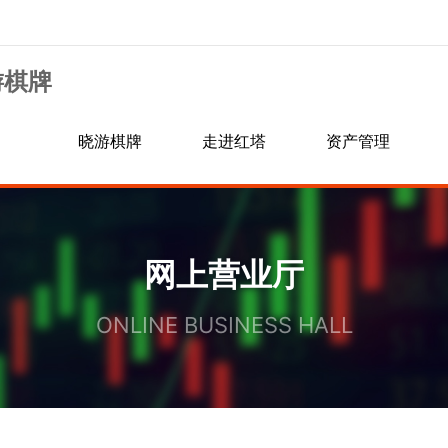
游棋牌
晓游棋牌
走进红塔
资产管理
信息公示
行业资讯
交易规则
银期转账
网上营业厅
手续费通知
诚聘英才
ONLINE BUSINESS HALL
居间人信息查询