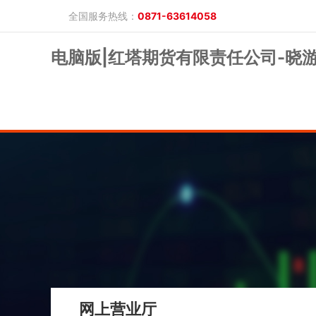
全国服务热线：
0871-63614058
电脑版|红塔期货有限责任公司-晓
晓游棋牌的概况
产品公告
研究报告
网上开户
投教保护
晓游棋牌的简介
整治非法期货
期市政策法规
发展历程
股东背景
业务公告
经营理念
公司服务
反洗钱专栏
软件下载
公司公告
反洗钱宣传
反洗钱法规
反洗钱案例
手机版
电脑版
保证金公示
网上营业厅