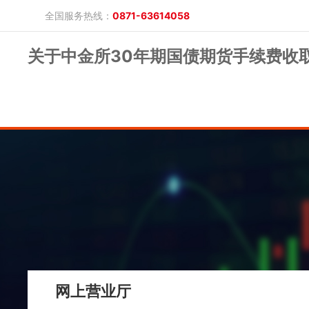
全国服务热线：
0871-63614058
关于中金所30年期国债期货手续费收
晓游棋牌的概况
产品公告
研究报告
网上开户
投教保护
晓游棋牌的简介
整治非法期货
期市政策法规
发展历程
股东背景
业务公告
经营理念
公司服务
反洗钱专栏
软件下载
公司公告
反洗钱宣传
反洗钱法规
反洗钱案例
手机版
电脑版
保证金公示
网上营业厅