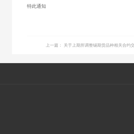
特此通知
红塔期货有限
2023年4
上一篇：
关于上期所调整锡期货品种相关合约