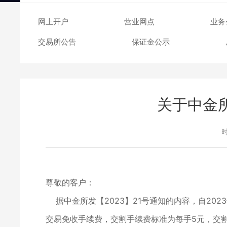
交易日历
网上开户
营业网点
业务
交易所公告
保证金公示
关于中金
时
尊敬的客户：
据中金所发【2023】21号通知的内容，自202
交易免收手续费，交割手续费标准为每手5元，交割