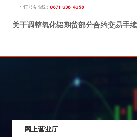
全国服务热线：
0871-63614058
关于调整氧化铝期货部分合约交易手续
晓游棋牌的概况
产品公告
研究报告
网上开户
投教保护
晓游棋牌的简介
整治非法期货
期市政策法规
发展历程
股东背景
业务公告
经营理念
公司服务
反洗钱专栏
软件下载
公司公告
反洗钱宣传
反洗钱法规
反洗钱案例
手机版
电脑版
保证金公示
网上营业厅