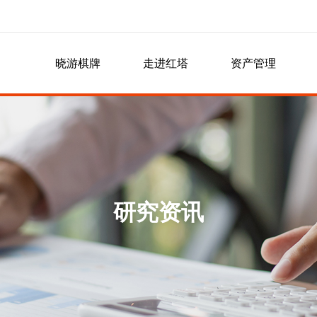
晓游棋牌
走进红塔
资产管理
信息公示
行业资讯
交易规则
银期转账
手续费通知
诚聘英才
研究资讯
居间人信息查询