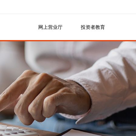
研究资讯
网上营业厅
投资者教育
党群工作
信息披露
营业网点
期货课堂
党建工作
群团工作
社会责任
业务指南
交易所公告
联系晓游棋牌
常见问题
银期相关
其他业务
软件相关
密码相关
开户相关
结算相关
交易相关
隐私政策