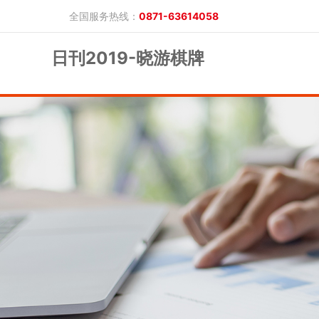
全国服务热线：
0871-63614058
日刊2019-晓游棋牌
晓游棋牌的概况
产品公告
研究报告
网上开户
投教保护
晓游棋牌的简介
整治非法期货
期市政策法规
发展历程
股东背景
业务公告
经营理念
公司服务
反洗钱专栏
软件下载
公司公告
反洗钱宣传
反洗钱法规
反洗钱案例
手机版
电脑版
保证金公示