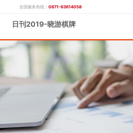
全国服务热线：
0871-63614058
日刊2019-晓游棋牌
晓游棋牌的概况
产品公告
研究报告
网上开户
投教保护
晓游棋牌的简介
整治非法期货
期市政策法规
发展历程
股东背景
业务公告
经营理念
公司服务
反洗钱专栏
软件下载
公司公告
反洗钱宣传
反洗钱法规
反洗钱案例
手机版
电脑版
保证金公示