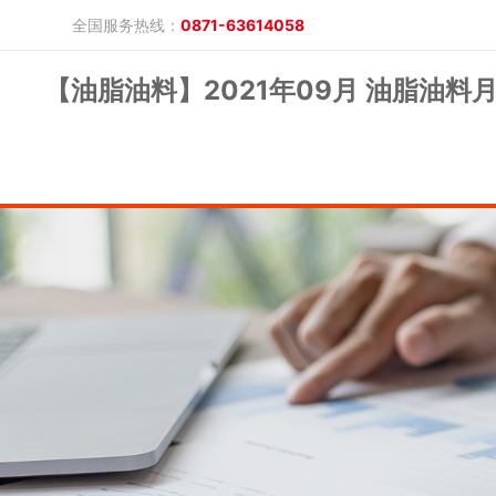
全国服务热线：
0871-63614058
【油脂油料】2021年09月 油脂油料
晓游棋牌的概况
产品公告
研究报告
网上开户
投教保护
晓游棋牌的简介
整治非法期货
期市政策法规
发展历程
股东背景
业务公告
经营理念
公司服务
反洗钱专栏
软件下载
公司公告
反洗钱宣传
反洗钱法规
反洗钱案例
手机版
电脑版
保证金公示