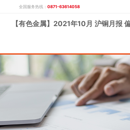
全国服务热线：
0871-63614058
【有色金属】2021年10月 沪铜月报
晓游棋牌的概况
产品公告
研究报告
网上开户
投教保护
晓游棋牌的简介
整治非法期货
期市政策法规
发展历程
股东背景
业务公告
经营理念
公司服务
反洗钱专栏
软件下载
公司公告
反洗钱宣传
反洗钱法规
反洗钱案例
手机版
电脑版
保证金公示