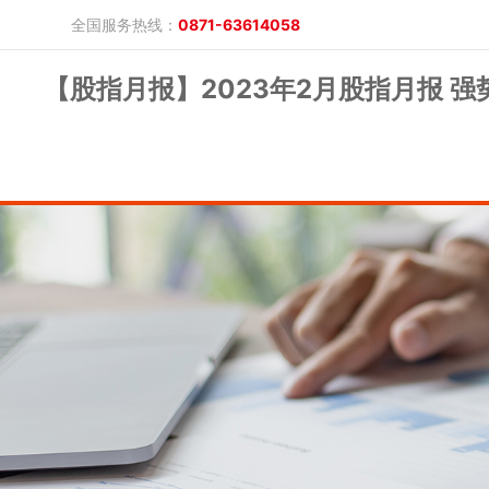
全国服务热线：
0871-63614058
【股指月报】2023年2月股指月报 
晓游棋牌的概况
产品公告
研究报告
网上开户
投教保护
晓游棋牌的简介
整治非法期货
期市政策法规
发展历程
股东背景
业务公告
经营理念
公司服务
反洗钱专栏
软件下载
公司公告
反洗钱宣传
反洗钱法规
反洗钱案例
手机版
电脑版
保证金公示