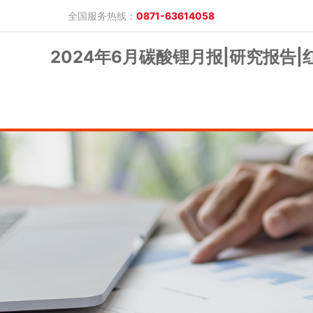
全国服务热线：
0871-63614058
2024年6月碳酸锂月报|研究报告
晓游棋牌的概况
产品公告
研究报告
网上开户
投教保护
晓游棋牌的简介
整治非法期货
期市政策法规
发展历程
股东背景
业务公告
经营理念
公司服务
反洗钱专栏
软件下载
公司公告
反洗钱宣传
反洗钱法规
反洗钱案例
手机版
电脑版
保证金公示