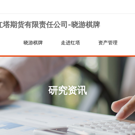
|红塔期货有限责任公司-晓游棋牌
晓游棋牌
走进红塔
资产管理
信息公示
行业资讯
交易规则
银期转账
手续费通知
诚聘英才
研究资讯
居间人信息查询