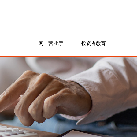
研究资讯
网上营业厅
投资者教育
党群工作
信息披露
营业网点
期货课堂
党建工作
群团工作
社会责任
业务指南
交易所公告
联系晓游棋牌
常见问题
银期相关
其他业务
软件相关
密码相关
开户相关
结算相关
交易相关
隐私政策