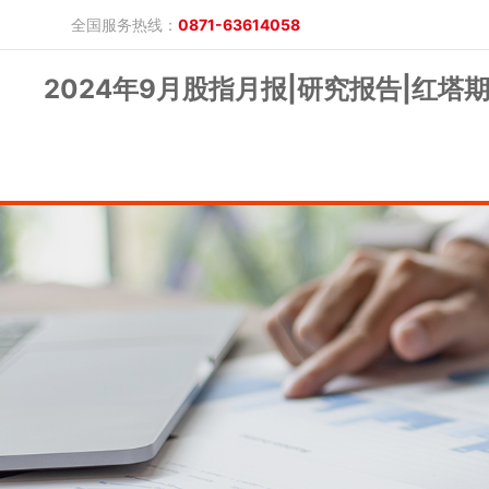
全国服务热线：
0871-63614058
2024年9月股指月报|研究报告|红塔
晓游棋牌的概况
产品公告
研究报告
网上开户
投教保护
晓游棋牌的简介
整治非法期货
期市政策法规
发展历程
股东背景
业务公告
经营理念
公司服务
反洗钱专栏
软件下载
公司公告
反洗钱宣传
反洗钱法规
反洗钱案例
手机版
电脑版
保证金公示