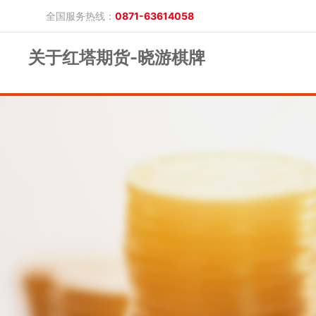
全国服务热线：
0871-63614058
关于红塔期货-晓游棋牌
晓游棋牌的概况
产品公告
研究报告
网上开户
投教保护
晓游棋牌的简介
整治非法期货
期市政策法规
发展历程
股东背景
业务公告
经营理念
公司服务
反洗钱专栏
软件下载
公司公告
反洗钱宣传
反洗钱法规
反洗钱案例
手机版
电脑版
保证金公示