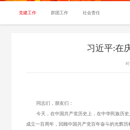
交易日历
党建工作
群团工作
社会责任
习近平:在
时
同志们，朋友们：
今天，在中国共产党历史上，在中华民族历史上
成立一百周年，回顾中国共产党百年奋斗的光辉历