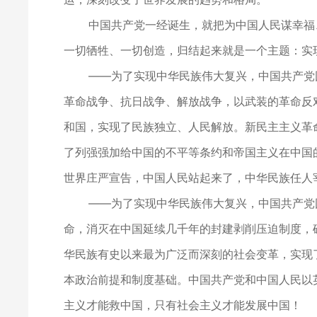
中国共产党一经诞生，就把为中国人民谋幸福、
一切牺牲、一切创造，归结起来就是一个主题：实
——为了实现中华民族伟大复兴，中国共产党团
革命战争、抗日战争、解放战争，以武装的革命反
和国，实现了民族独立、人民解放。新民主主义革
了列强强加给中国的不平等条约和帝国主义在中国
世界庄严宣告，中国人民站起来了，中华民族任人
——为了实现中华民族伟大复兴，中国共产党团
命，消灭在中国延续几千年的封建剥削压迫制度，
华民族有史以来最为广泛而深刻的社会变革，实现
本政治前提和制度基础。中国共产党和中国人民以
主义才能救中国，只有社会主义才能发展中国！