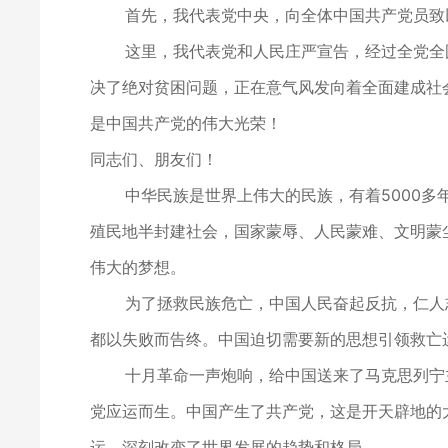
首先，我代表党中央，向全体中国共产党员致
这里，我代表党和人民庄严宣告，经过全党全国
决了绝对贫困问题，正在意气风发向着全面建成社
是中国共产党的伟大光荣！
同志们、朋友们！
中华民族是世界上伟大的民族，有着5000多年
殖民地半封建社会，国家蒙辱、人民蒙难、文明蒙
伟大的梦想。
为了拯救民族危亡，中国人民奋起反抗，仁人志
都以失败而告终。中国迫切需要新的思想引领救亡
十月革命一声炮响，给中国送来了马克思列宁主
党应运而生。中国产生了共产党，这是开天辟地的
运，深刻改变了世界发展的趋势和格局。