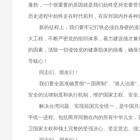
蓬勃，一个很重要的原因就是我们始终坚持党要管
历史进程中始终走在时代前列，在应对国内外各种
新的征程上，我们要牢记打铁必须自身硬的道理
大工程，不断严密党的组织体系，着力建设德才兼
的因素，清除一切侵蚀党的健康肌体的病毒，确保
导核心！
同志们、朋友们！
我们要全面准确贯彻“一国两制”、“港人治港”
安全的法律制度和执行机制，维护国家主权、安全
解决台湾问题、实现祖国完全统一，是中国共产党
平统一进程。包括两岸同胞在内的所有中华儿女，
卫国家主权和领土完整的坚强决心、坚定意志、强
同志们、朋友们！