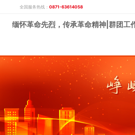
全国服务热线：
0871-63614058
缅怀革命先烈，传承革命精神|群团工
晓游棋牌的概况
产品公告
研究报告
网上开户
投教保护
晓游棋牌的简介
整治非法期货
期市政策法规
发展历程
股东背景
业务公告
经营理念
公司服务
反洗钱专栏
软件下载
公司公告
反洗钱宣传
反洗钱法规
反洗钱案例
手机版
电脑版
保证金公示