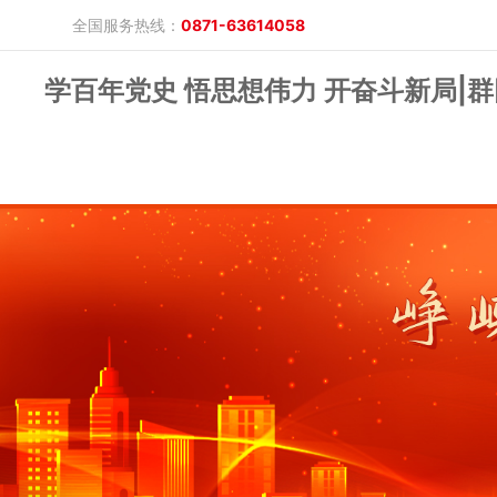
全国服务热线：
0871-63614058
学百年党史 悟思想伟力 开奋斗新局|
晓游棋牌的概况
产品公告
研究报告
网上开户
投教保护
晓游棋牌的简介
整治非法期货
期市政策法规
发展历程
股东背景
业务公告
经营理念
公司服务
反洗钱专栏
软件下载
公司公告
反洗钱宣传
反洗钱法规
反洗钱案例
手机版
电脑版
保证金公示