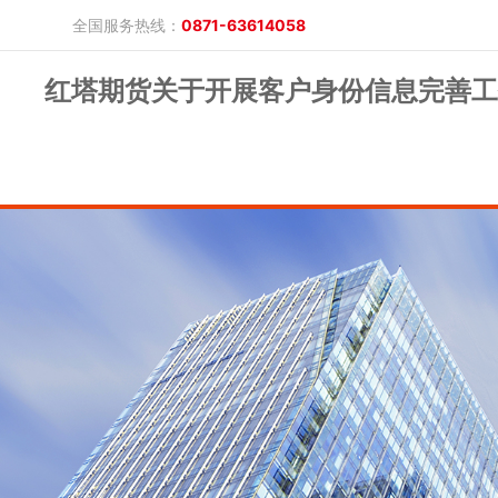
全国服务热线：
0871-63614058
红塔期货关于开展客户身份信息完善工
晓游棋牌的概况
产品公告
研究报告
网上开户
投教保护
晓游棋牌的简介
整治非法期货
期市政策法规
发展历程
股东背景
业务公告
经营理念
公司服务
反洗钱专栏
软件下载
公司公告
反洗钱宣传
反洗钱法规
反洗钱案例
手机版
电脑版
保证金公示