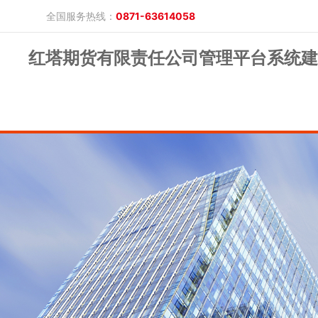
全国服务热线：
0871-63614058
红塔期货有限责任公司管理平台系统建
晓游棋牌的概况
产品公告
研究报告
网上开户
投教保护
晓游棋牌的简介
整治非法期货
期市政策法规
发展历程
股东背景
业务公告
经营理念
公司服务
反洗钱专栏
软件下载
公司公告
反洗钱宣传
反洗钱法规
反洗钱案例
手机版
电脑版
保证金公示