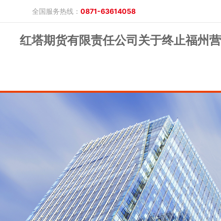
全国服务热线：
0871-63614058
红塔期货有限责任公司关于终止福州营
晓游棋牌的概况
产品公告
研究报告
网上开户
投教保护
晓游棋牌的简介
整治非法期货
期市政策法规
发展历程
股东背景
业务公告
经营理念
公司服务
反洗钱专栏
软件下载
公司公告
反洗钱宣传
反洗钱法规
反洗钱案例
手机版
电脑版
保证金公示