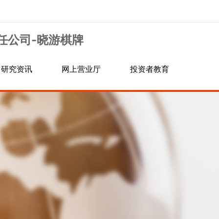
任公司-晓游棋牌
研究资讯
网上营业厅
投资者教育
党群工作
信息披露
营业网点
期货课堂
党建工作
群团工作
社会责任
业务指南
交易所公告
联系晓游棋牌
常见问题
银期相关
其他业务
软件相关
密码相关
开户相关
结算相关
交易相关
隐私政策