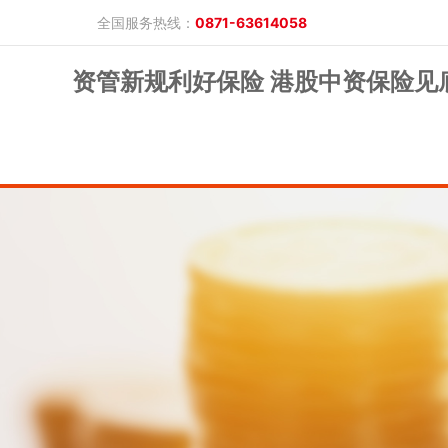
全国服务热线：
0871-63614058
资管新规利好保险 港股中资保险见
晓游棋牌的概况
产品公告
研究报告
网上开户
投教保护
晓游棋牌的简介
整治非法期货
期市政策法规
发展历程
股东背景
业务公告
经营理念
公司服务
反洗钱专栏
软件下载
公司公告
反洗钱宣传
反洗钱法规
反洗钱案例
手机版
电脑版
保证金公示