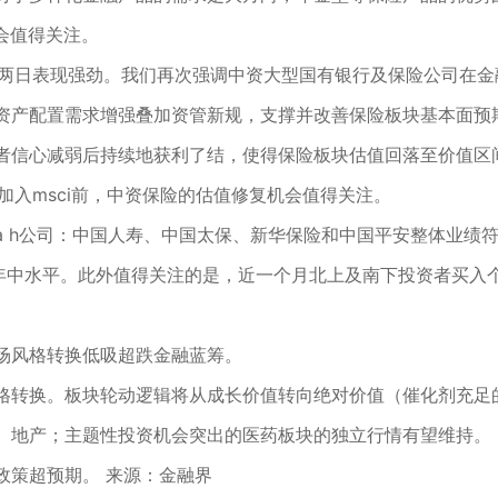
机会值得关注。
续两日表现强劲。我们再次强调中资大型国有银行及保险公司在
资产配置需求增强叠加资管新规，支撑并改善保险板块基本面预期
者信心减弱后持续地获利了结，使得保险板块估值回落至价值区间
加入msci前，中资保险的估值修复机会值得关注。
 h公司：中国人寿、中国太保、新华保险和中国平安整体业绩符合
到17年中水平。此外值得关注的是，近一个月北上及南下投资者买入
场风格转换低吸超跌金融蓝筹。
格转换。板块轮动逻辑将从成长价值转向绝对价值（催化剂充足
、地产；主题性投资机会突出的医药板块的独立行情有望维持。
政策超预期。
来源：金融界