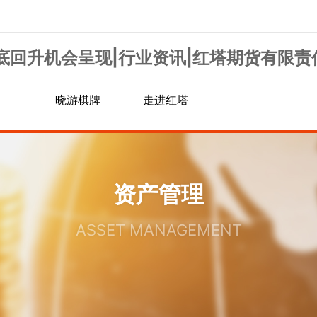
底回升机会呈现|行业资讯|红塔期货有限责
晓游棋牌
走进红塔
资产管理
信息公示
行业资讯
交易规则
银期转账
资产管理
手续费通知
诚聘英才
ASSET MANAGEMENT
居间人信息查询