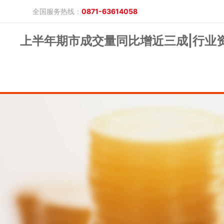
全国服务热线：
0871-63614058
上半年期市成交量同比增近三成|行业
晓游棋牌的概况
产品公告
研究报告
网上开户
投教保护
晓游棋牌的简介
整治非法期货
期市政策法规
发展历程
股东背景
业务公告
经营理念
公司服务
反洗钱专栏
软件下载
公司公告
反洗钱宣传
反洗钱法规
反洗钱案例
手机版
电脑版
保证金公示