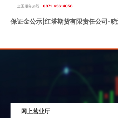
全国服务热线：
0871-63614058
保证金公示|红塔期货有限责任公司-晓
晓游棋牌的概况
产品公告
研究报告
网上开户
投教保护
晓游棋牌的简介
整治非法期货
期市政策法规
发展历程
股东背景
业务公告
经营理念
公司服务
反洗钱专栏
软件下载
公司公告
反洗钱宣传
反洗钱法规
反洗钱案例
手机版
电脑版
保证金公示
网上营业厅