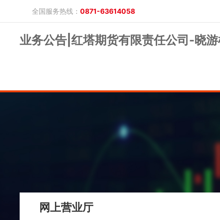
全国服务热线：
0871-63614058
业务公告|红塔期货有限责任公司-晓游
晓游棋牌的概况
产品公告
研究报告
网上开户
投教保护
晓游棋牌的简介
整治非法期货
期市政策法规
发展历程
股东背景
业务公告
经营理念
公司服务
反洗钱专栏
软件下载
公司公告
反洗钱宣传
反洗钱法规
反洗钱案例
手机版
电脑版
保证金公示
网上营业厅