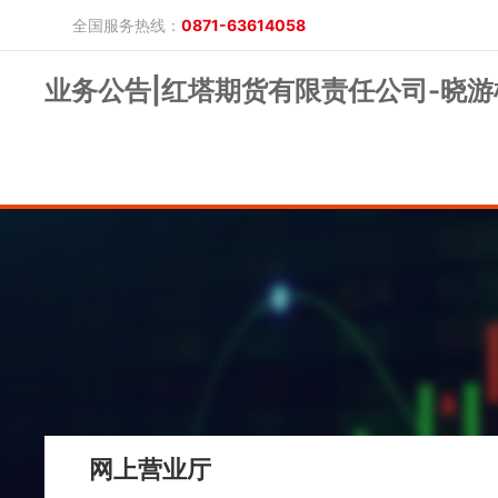
全国服务热线：
0871-63614058
业务公告|红塔期货有限责任公司-晓游
晓游棋牌的概况
产品公告
研究报告
网上开户
投教保护
晓游棋牌的简介
整治非法期货
期市政策法规
发展历程
股东背景
业务公告
经营理念
公司服务
反洗钱专栏
软件下载
公司公告
反洗钱宣传
反洗钱法规
反洗钱案例
手机版
电脑版
保证金公示
网上营业厅